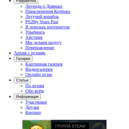
Разработка
Легенда о Дряньке
Приключения Котёнка
Летучий корабль
PS20ty Years Past
В поисках интернетов
Улыбнись
Айстрия
Мы делаем радугу
Перерождение
Архив с играми
Галерея
Картинная галерея
Видеогалерея
Онлайн игры
Статьи
По играм
Обо всём
Информация
Участники
Друзья
Кнопки