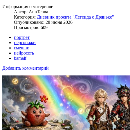
Информация о материале
Автор:
AnnTenna
Категория:
Дневник проекта "Легенда о Дряньке"
Опубликовано: 28 июня 2026
Просмотров: 609
портрет
персонажи
смешно
нейросеть
bamalf
Добавить комментарий