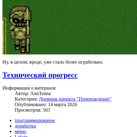
Ну, в целом, вроде, уже стало более играбельно.
Технический прогресс
Информация о материале
Автор:
AnnTenna
Категория:
Дневник проекта "Перерождение"
Опубликовано: 14 марта 2026
Просмотров: 503
программирование
доработка
меню
Lekste