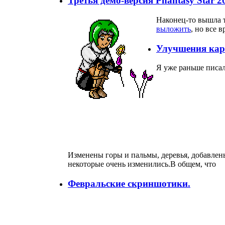
Третья демо-версия Phantasy Star 20
Наконец-то вышла т
выложить
, но все 
Улучшения кар
Я уже раньше писал
Изменены горы и пальмы, деревья, добавлен
некоторые очень изменились.В общем, что
Февральские скриншотики.