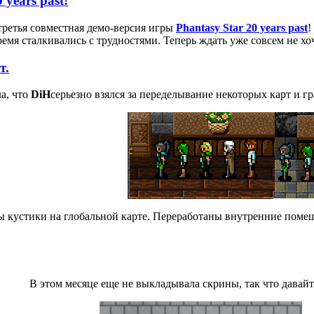
 years past!
ретья совместная демо-версия игры
Phantasy Star 20 years past
!
время сталкивались с трудностями. Теперь ждать уже совсем не х
т.
а, что
DiH
серьезно взялся за переделывание некоторых карт и г
ы кустики на глобальной карте. Переработаны внутренние помещ
В этом месяце еще не выкладывала скрины, так что давай