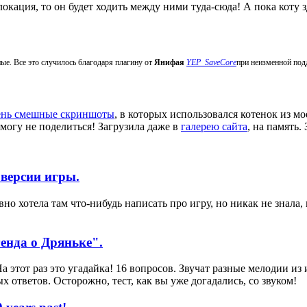
локация, то он будет ходить между ними туда-сюда! А пока коту з
ые. Все это случилось благодаря плагину от
Янифая
YEP_SaveCore
при неизменной по
нь смешные скриншоты
, в которых использовался котенок из м
 могу не поделиться! Загрузила даже в
галерею сайта
, на память.
 версии игры.
авно хотела там что-нибудь написать про игру, но никак не знала,
енда о Дряньке".
а этот раз это угадайка! 16 вопросов. Звучат разные мелодии из
х ответов. Осторожно, тест, как вы уже догадались, со звуком!