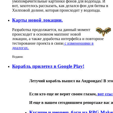
умопомрачительные картинки фонов для водопада. И
вот, захотелось рассказать, как делался фон для битвы в
Хилповой долине, которая происходит у водопада.
Карты новой локации.
Разработка продолжается, на данный момент
происходит в основном маппинг новой
локации, а также доработка интерфейса и повторное
тестирование проекта в связи
с изменениями в
диалогах.
Недавно
Корабль прилетел в Google Play!
Летучий корабль вышел на Андроидах! В это
Если кто еще не верит своим глазам,
вот ссы
И еще в нашем сегодняшнем репортаже вас ж
Кусачие и неочень баги на RPG Make