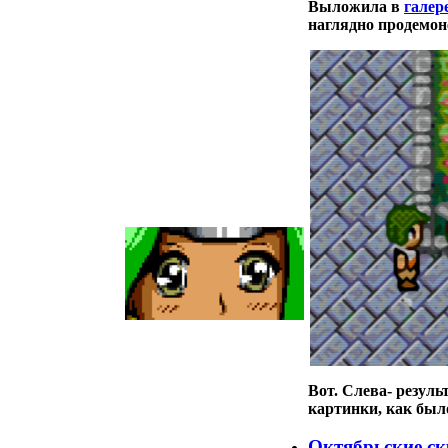
Выложила в
галер
наглядно продемон
Вот. Слева- резуль
картинки, как был
Октябрьские с