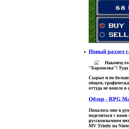
Новый раздел г
Наконец-то
"Барахолка"! Туда
Сырые и по больше
общем, графическа
оттуда не вошло в 
Обзор - RPG Mak
Попалось мне в ру
поделиться с вами
русскоязычном инт
MV Trinity
на
Nint