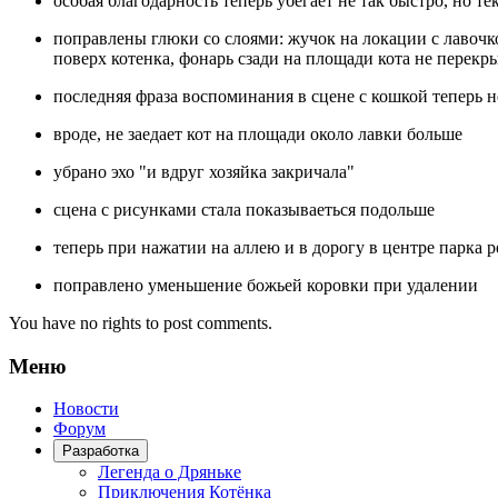
особая благодарность теперь убегает не так быстро, но т
поправлены глюки со слоями: жучок на локации с лавочкой
поверх котенка, фонарь сзади на площади кота не перекр
последняя фраза воспоминания в сцене с кошкой теперь 
вроде, не заедает кот на площади около лавки больше
убрано эхо "и вдруг хозяйка закричала"
сцена с рисунками стала показываеться подольше
теперь при нажатии на аллею и в дорогу в центре парка 
поправлено уменьшение божьей коровки при удалении
You have no rights to post comments.
Меню
Новости
Форум
Разработка
Легенда о Дряньке
Приключения Котёнка