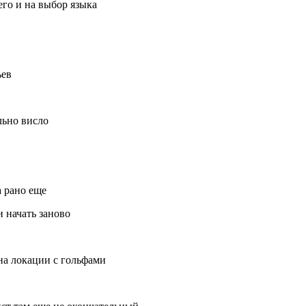
его и на выбор языка
ьев
льно висло
а рано еще
 начать заново
на локации с гольфами