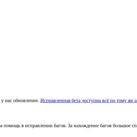
 у нас обновление.
Исправленная бета доступна всё по тому же а
за помощь в исправлении багов. За нахождение багов большое сп