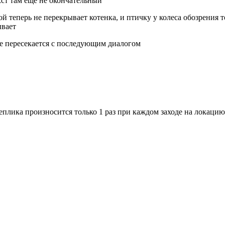
екст там еще не окончательный
 теперь не перекрывает котенка, и птичку у колеса обозрения то
ывает
не пересекается с последующим диалогом
реплика произносится только 1 раз при каждом заходе на локацию