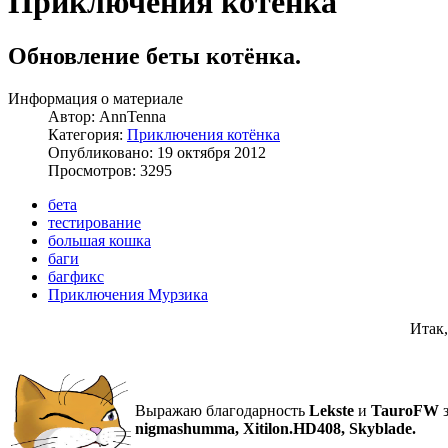
Приключения котёнка
Обновление беты котёнка.
Информация о материале
Автор:
AnnTenna
Категория:
Приключения котёнка
Опубликовано: 19 октября 2012
Просмотров: 3295
бета
тестирование
большая кошка
баги
багфикс
Приключения Мурзика
Итак,
Выражаю благодарность
Lekste
и
TauroFW
nigmashumma, Xitilon.HD408,
Skyblade.