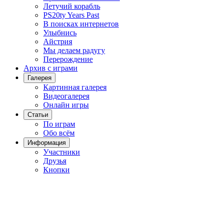
Летучий корабль
PS20ty Years Past
В поисках интернетов
Улыбнись
Айстрия
Мы делаем радугу
Перерождение
Архив с играми
Галерея
Картинная галерея
Видеогалерея
Онлайн игры
Статьи
По играм
Обо всём
Информация
Участники
Друзья
Кнопки