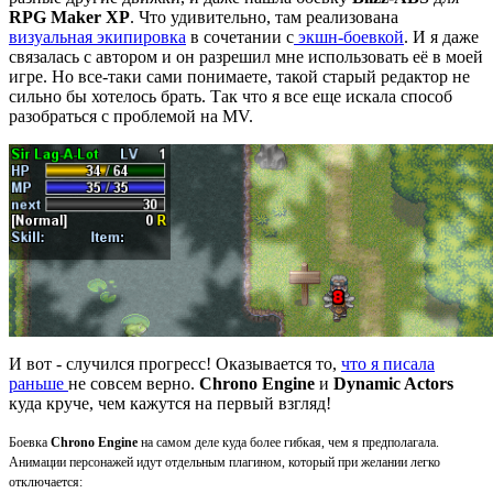
RPG Maker XP
. Что удивительно, там реализована
визуальная экипировка
в сочетании с
экшн-боевкой
. И я даже
связалась с автором и он разрешил мне использовать её в моей
игре. Но все-таки сами понимаете, такой старый редактор не
сильно бы хотелось брать. Так что я все еще искала способ
разобраться с проблемой на MV.
И вот - случился прогресс! Оказывается то,
что я писала
раньше
не совсем верно.
Chrono Engine
и
Dynamic Actors
куда круче, чем кажутся на первый взгляд!
Боевка
Chrono Engine
на самом деле куда более гибкая, чем я предполагала.
Анимации персонажей идут отдельным плагином, который при желании легко
отключается: