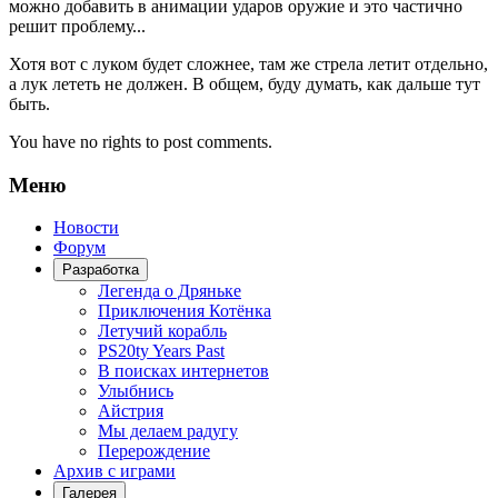
можно добавить в анимации ударов оружие и это частично
решит проблему...
Хотя вот с луком будет сложнее, там же стрела летит отдельно,
а лук лететь не должен. В общем, буду думать, как дальше тут
быть.
You have no rights to post comments.
Меню
Новости
Форум
Разработка
Легенда о Дряньке
Приключения Котёнка
Летучий корабль
PS20ty Years Past
В поисках интернетов
Улыбнись
Айстрия
Мы делаем радугу
Перерождение
Архив с играми
Галерея