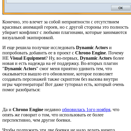
Конечно, это влечет за собой неприятности с отсутствием
красивых анимаций героев, но с другой стороны это полность
убирает конфликт с любыми плагинами, которые занимаются
визуальной экипировкой.
И еще решила получше исследовать
Dynamic Actors
и
попробовать добавить ее в проект с
Chrono Engine
. Почему
НЕ
Visual Equipment
? Ну, во-первых,
Dynamic Actors
более
новая и есть надежда на её поддержку. Во-вторых плагин
"
Dynamic Actors
" смог меня приятно удивить тем, что
оказывается вышло его обновление, которое позволяет
создавать персонажей также скриптом без вызова внутри
игры чаргенератора! Вот даже туториал есть, который очень
помог разобраться:
Да и
Chrono Engine
недавно
обновилась 1ого ноября
, что
опять же говорит о том, что использовать ее более
перспективно, чем другие боевки.
Чтобы подружить эти две боевки не надо делать ничего