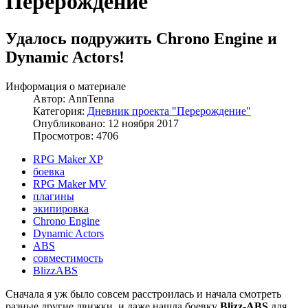
Перерождение
Удалось подружить Chrono Engine и
Dynamic Actors!
Информация о материале
Автор:
AnnTenna
Категория:
Дневник проекта "Перерождение"
Опубликовано: 12 ноября 2017
Просмотров: 4706
RPG Maker XP
боевка
RPG Maker MV
плагины
экипировка
Chrono Engine
Dynamic Actors
ABS
совместимость
BlizzABS
Сначала я уж было совсем расстроилась и начала смотреть
разные другие движки, и даже нашла боевку
Blizz-ABS
для