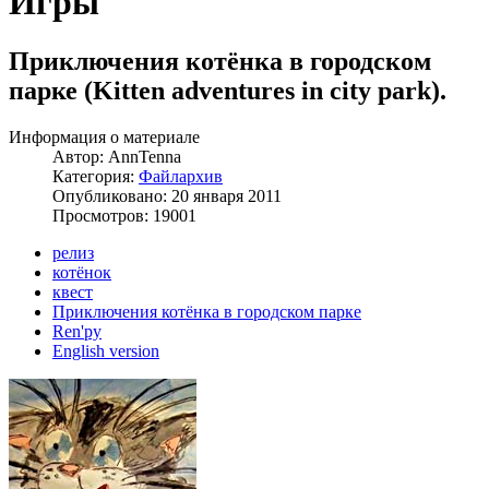
Игры
Приключения котёнка в городском
парке (Kitten adventures in city park).
Информация о материале
Автор:
AnnTenna
Категория:
Файлархив
Опубликовано: 20 января 2011
Просмотров: 19001
релиз
котёнок
квест
Приключения котёнка в городском парке
Ren'py
English version