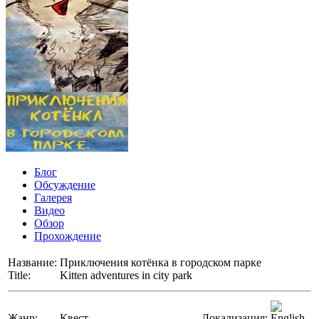
Блог
Обсуждение
Галерея
Видео
Обзор
Прохождение
Название:
Приключения котёнка в городском парке
Title:
Kitten adventures in city park
Жанр:
Квест
Локализация: