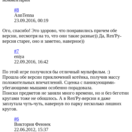
#8
AnnTenna
23.09.2016, 00:19
Ого, спасибо! Это здорово, что понравились причем обе
версии, несмотря на то, что они такие разные)) Да, Ren'Py-
версия старее, оно и заметно, наверное))
#7
eniya
22.09.2016, 16:42
По этой игре получился бы отличный мультфильм. :)
Прошла обе версии приключений котёнка, получив массу
положительных впечатлений. Сценка с паникующими-
убегающими мышами особенно порадовала.
Поиски предметов не заняли много времени, но и без беготни
кругами тоже не обошлось. А в Ren'Py-версии я даже
заплутала чуть-чуть, навернув по парку несколько лишних
кругов.
#6
Виктория Феннек
22.06.2012, 15:37