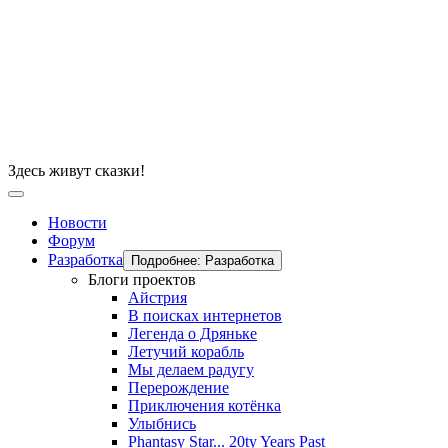
Здесь живут сказки!
Новости
Форум
Разработка
Подробнее: Разработка
Блоги проектов
Айстрия
В поисках интернетов
Легенда о Дряньке
Летучий корабль
Мы делаем радугу
Перерождение
Приключения котёнка
Улыбнись
Phantasy Star... 20ty Years Past