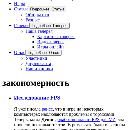
Игры
Статьи
Подробнее: Статьи
Обзоры игр
Разные
Галерея
Подробнее: Галерея
Наша галерея
Картинная галерея
Видеогалерея
Игры онлайн
О нас
Подробнее: О нас
Участники
Друзья сайта
Наши кнопки
закономерность
Исследование FPS
Я уже писала
ранее
, что в игре на некоторых
компьютерах наблюдаются проблемы с тормозами.
Теперь, когда
Денис
доработал плагин FPS для MZ
, мы
провели несколько тестов. В результате были выяснены
некоторые интересные вещи и закономерности.