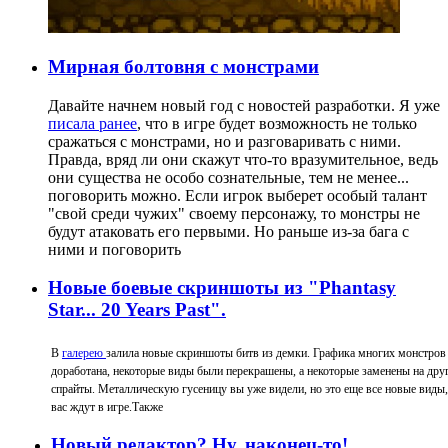
Мирная болтовня с монстрами
Давайте начнем новый год с новостей разработки. Я уже
писала ранее
, что в игре будет возможность не только
сражаться с монстрами, но и разговаривать с ними.
Правда, вряд ли они скажут что-то вразумительное, ведь
они существа не особо сознательные, тем не менее...
поговорить можно. Если игрок выберет особый талант
"свой среди чужих" своему персонажу, то монстры не
будут атаковать его первыми. Но раньше из-за бага с
ними и поговорить
Новые боевые скриншоты из "Phantasy
Star... 20 Years Past".
В
галерею
залила новые скриншоты битв из демки. Графика многих монстров
доработана, некоторые виды были перекрашены, а некоторые заменены на дру
спрайты. Металлическую гусеницу вы уже видели, но это еще все новые виды
вас ждут в игре.
Также
Новый редактор? Ну, наконец-то!