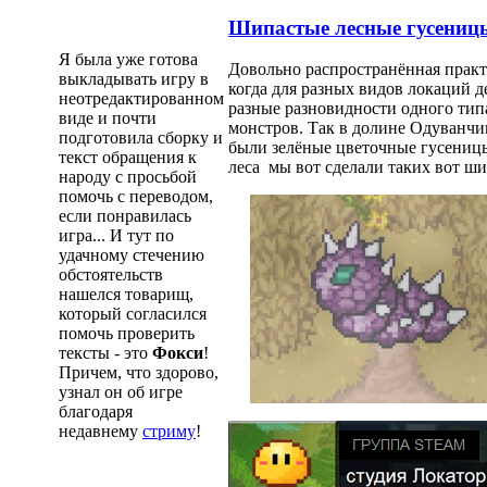
Шипастые лесные гусениц
Я была уже готова
Довольно распространённая практ
выкладывать игру в
когда для разных видов локаций д
неотредактированном
разные разновидности одного тип
виде и почти
монстров. Так в долине Одуванчи
подготовила сборку и
были зелёные цветочные гусеницы
текст обращения к
леса мы вот сделали таких вот ш
народу с просьбой
помочь с переводом,
если понравилась
игра... И тут по
удачному стечению
обстоятельств
нашелся товарищ,
который согласился
помочь проверить
тексты - это
Фокси
!
Причем, что здорово,
узнал он об игре
благодаря
недавнему
стриму
!