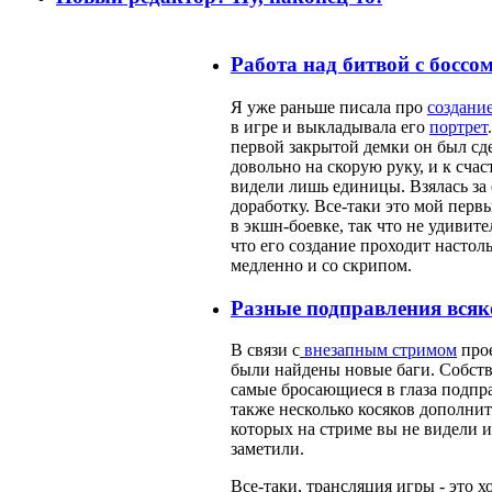
Работа над битвой с боссом
Я уже раньше писала про
создание
в игре и выкладывала его
портрет
первой закрытой демки он был сд
довольно на скорую руку, и к счас
видели лишь единицы. Взялась за 
доработку. Все-таки это мой перв
в экшн-боевке, так что не удивите
что его создание проходит настол
медленно и со скрипом.
Разные подправления всяк
В связи с
внезапным стримом
про
были найдены новые баги. Собств
самые бросающиеся в глаза подпра
также несколько косяков дополнит
которых на стриме вы не видели и
заметили.
Все-таки, трансляция игры - это 