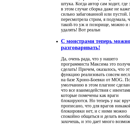
штука. Когда автор сам ходит, где з
в этом случае сборка даже не каже
сильно забагованной или пустой. 
пересмотрела стрим, я подумала, ч
такой-то уж и позорище, можно и 
удалять! Вот реальн
С монстрами теперь можн
разговаривать!
Да, очень рада, что у нашего
программиста Максима это получ
сделать! Причем, оказалось, что эт
функцию реализовать совсем нес
на базе Хроно-Боевки от MOG. П
умолчанию в этом плагине сделано
что все взаимодействия с ивентам
которые помечены как враги
блокируются. Но теперь у нас вр
прописано, что для врагов никако
блокировки нет, и с ними можно
спокойно общаться и делать вообщ
захочешь, и это дает много возмо