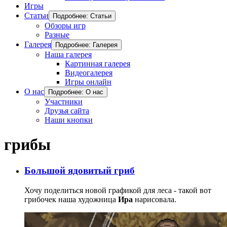
Игры
Статьи
Подробнее: Статьи
Обзоры игр
Разные
Галерея
Подробнее: Галерея
Наша галерея
Картинная галерея
Видеогалерея
Игры онлайн
О нас
Подробнее: О нас
Участники
Друзья сайта
Наши кнопки
грибы
Большой ядовитый гриб
Хочу поделиться новой графикой для леса - такой вот
грибочек наша художница
Ира
нарисовала.